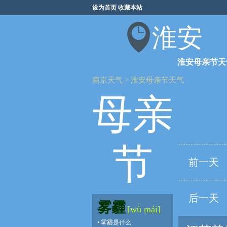
设为首页
收藏本站
淮安
淮安母亲节天
南京天气
>
淮安母亲节天气
母亲
节
前一天
后一天
雾霾
[wù mái]
•
雾霾是什么