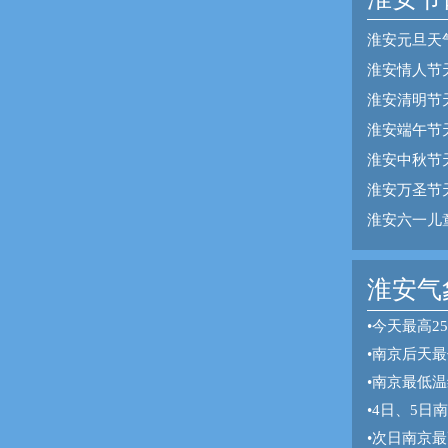
淮安元旦天
淮安情人节
淮安清明节
淮安端午节
淮安中秋节
淮安万圣节
淮安六一儿
淮安气象
•
今天最高2
•
南京后天最
•
南京最低温
•
4日、5日
•
次日南京最