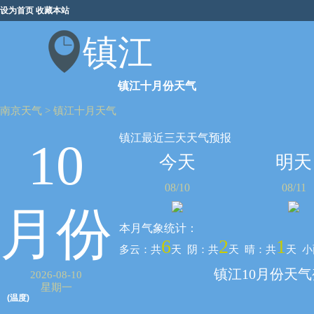
设为首页
收藏本站
镇江
镇江十月份天气
南京天气
>
镇江十月天气
镇江最近三天天气预报
10
今天
明天
08/10
08/11
月份
本月气象统计：
6
2
1
多云：共
天 阴：共
天 晴：共
天 
镇江10月份天
2026-08-10
星期一
(温度)