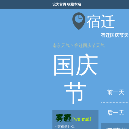
设为首页
收藏本站
宿迁
宿迁国庆节天
南京天气
>
宿迁国庆节天气
国庆
节
前一天
后一天
雾霾
[wù mái]
•
雾霾是什么