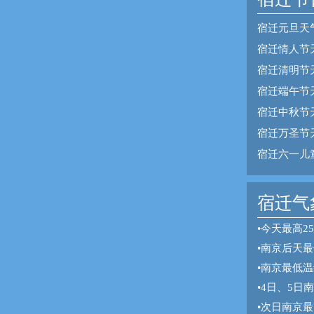
宿迁元旦天
宿迁情人节
宿迁清明节
宿迁端午节
宿迁中秋节
宿迁万圣节
宿迁六一儿
宿迁气象
•
今天最高2
•
南京后天最
•
南京最低温
•
4日、5日
•
次日南京最