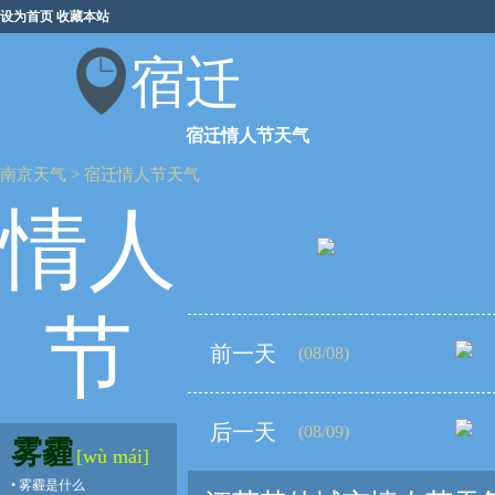
设为首页
收藏本站
宿迁
宿迁情人节天气
南京天气
>
宿迁情人节天气
情人
节
前一天
(08/08)
后一天
(08/09)
雾霾
[wù mái]
•
雾霾是什么